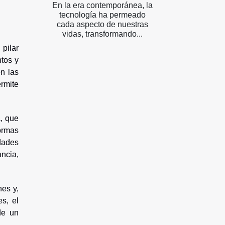
En la era contemporánea, la
tecnología ha permeado
cada aspecto de nuestras
vidas, transformando...
 pilar
ntos y
n las
rmite
a, que
ormas
idades
ncia,
nes y,
s, el
de un