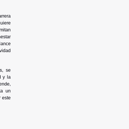
arrera
quiere
rmitan
nestar
lance
vidad
s, se
 y la
ende,
ta un
r este