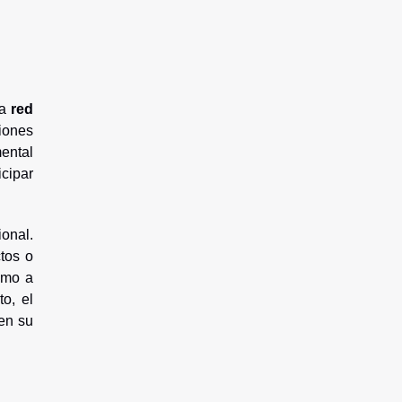
na
red
iones
ental
icipar
ional.
tos o
omo a
o, el
en su