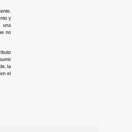
ente.
ento y
a una
ue no
ibuto
sumir
de, la
 en el