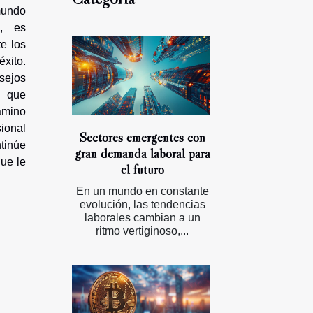
mundo
n, es
e los
xito.
sejos
a que
amino
ional
Sectores emergentes con
tinúe
gran demanda laboral para
que le
el futuro
En un mundo en constante
evolución, las tendencias
laborales cambian a un
ritmo vertiginoso,...