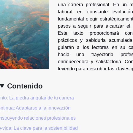
una carrera profesional. En un 
laboral en constante evolució
fundamental elegir estratégicament
pasos a seguir para alcanzar el é
Este texto proporcionará con
prácticos y sabiduría acumulad
guiarán a los lectores en su c
hacia una trayectoria profes
enriquecedora y satisfactoria. Con
leyendo para descubrir las claves 
Contenido
to: La piedra angular de tu carrera
ntinua: Adaptarse a la innovación
nstruyendo relaciones profesionales
o-vida: La clave para la sostenibilidad